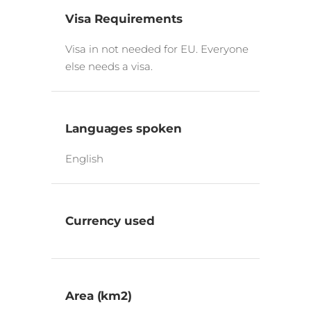
Visa Requirements
Visa in not needed for EU. Everyone
else needs a visa.
Languages spoken
English
Currency used
Area (km2)