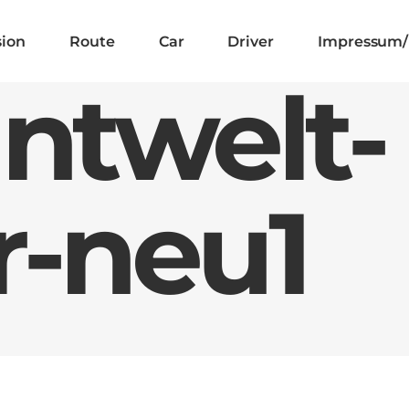
sion
Route
Car
Driver
Impressum/
ntwelt-
r-neu1