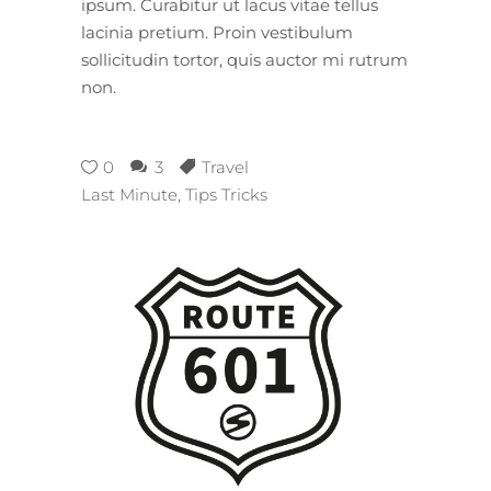
ipsum. Curabitur ut lacus vitae tellus
lacinia pretium. Proin vestibulum
sollicitudin tortor, quis auctor mi rutrum
non.
0
3
Travel
Last Minute
,
Tips Tricks