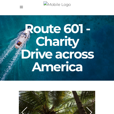
Route 601 -
Charity
Drive across
America