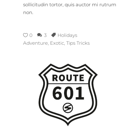
sollicitudin tortor, quis auctor mi rutrum
non.
0
3
Holidays
Adventure
,
Exotic
,
Tips Tricks