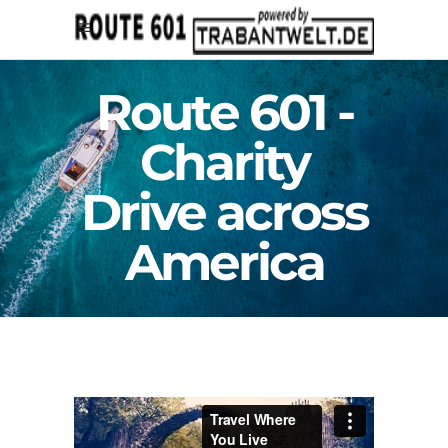
Route 601 -
Charity
Drive across
America