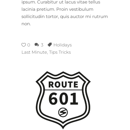
ipsum. Curabitur ut lacus vitae tellus
lacinia pretium. Proin vestibulum
sollicitudin tortor, quis auctor mi rutrum
non.
0
3
Holidays
Last Minute
,
Tips Tricks