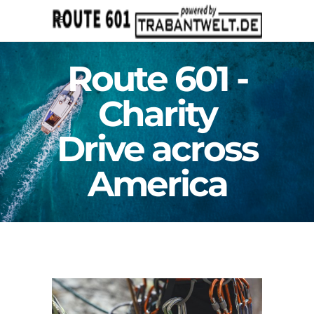
Route 601 -
Charity
Drive across
America