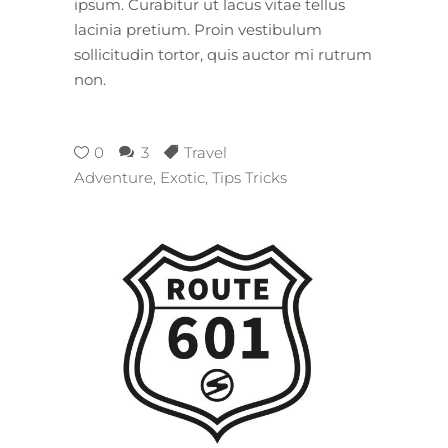
ipsum. Curabitur ut lacus vitae tellus
lacinia pretium. Proin vestibulum
sollicitudin tortor, quis auctor mi rutrum
non.
0
3
Travel
Adventure
,
Exotic
,
Tips Tricks