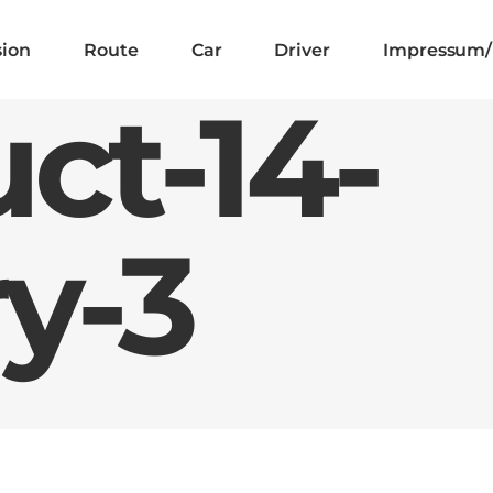
sion
Route
Car
Driver
Impressum/
ct-14-
ry-3