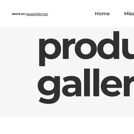
Home
Mis
produ
galle