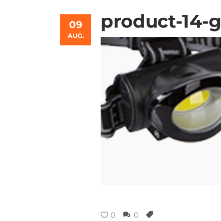
product-14-g
09
AUG.
0
0