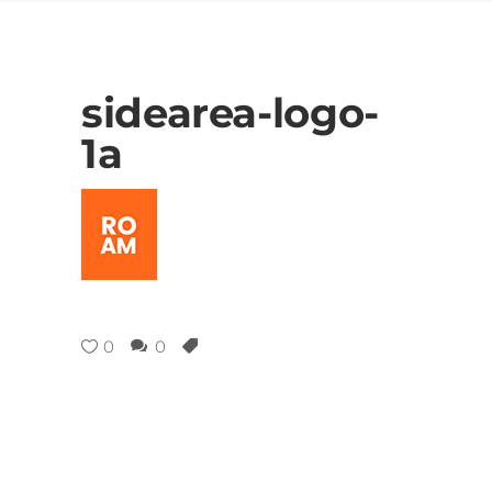
sidearea-logo-
1a
0
0